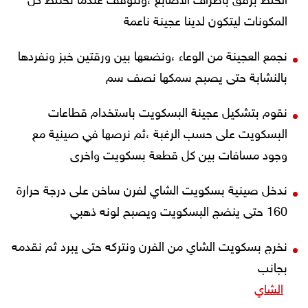
الخلط برفق بأطراف الأصابع ،ونتوقف عندما تختلط كل
المكونات ليتكون لدينا عجينة ناعمة
نجمع العجينة من الوعاء ،ونضعها بين ورقتين خبز ونفردها
بالنشابة حتى يصبح سمكها نصف سم
نقوم بتشكيل عجينة البسكويت باستخدام قطاعات
البسكويت على حسب الرغبة ،ثم نرصها في صينية مع
وجود مسافات بين كل قطعة بسكويت واخرى
ندخل صينية بسكويت الشاي لفرن ساخن على درجة حرارة
160 حتى ينضج البسكويت ويصبح لونه ذهبي
نخرج بسكويت الشاي من الفرن ونتركه حتى يبرد ثم نقدمه
بجانب
الشاي