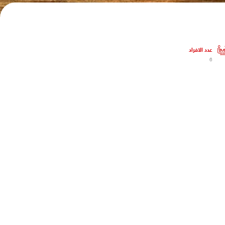
عدد الافراد
6