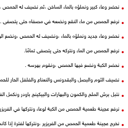
نحضر وعاء كبير ونملؤه بالماء الساخن ،ثم نضيف له الحمص ،ونترك 
نرفع الحمص من ماء النقع ونضعه في مصفاه حتى يتصفى .
نحضر وعاء جديد ونملؤه بالماء ،ونضيف له الحمص ،ونضع الوع
نرفع الحمص من الماء ونتركه حتى يتصفى تمامًا.
نحضر الكبة ونضع فيها الحمص ،ونقوم بهرسه .
نضيف الثوم والبصل والبقدونس والنعناع والفلفل الحار للح
نتبل برش الملح والكمون والبهارات والبيكينج باودر ونكمل
نرفع عجينة طعمية الحمص من الكبة لوعاء ونتركها في الفريزر
نخرج عجينة طعمية الحمص من الفريزير ،ونتركها لفترة إذا كان