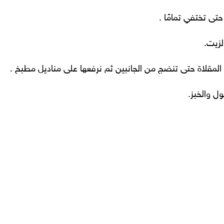
ى تختفي تمامًا .
لزيت.
لاة حتى تنضج من الجانبين ثم نرفعها على مناديل مطبخ .
ل والخبز.