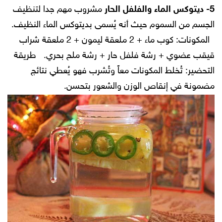
5- ديتوكس الماء والفلفل الحار
مشروب مهم جدا لتنظيف
الجسم من السموم حيث أنه يُسمى بديتوكس الماء النظيف.
المكونات:
كوب ماء + 2 ملعقة ليمون + 2 ملعقة شراب
قيقب عضوي + رشة فلفل حار + رشة ملح بحري.
طريقة
التحضير:
تُخلط المكونات معاً وتُشرب فهو يُعطي نتائج
مضمونة في إنقاص الوزن والشعور بتحسن.