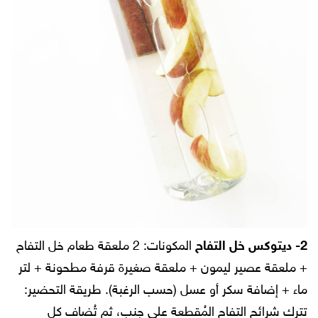
2- ديتوكس خل التفاح
المكونات:
2 ملعقة طعام خل التفاح
+ ملعقة عصير ليمون + ملعقة صغيرة قرفة مطحونة + لتر
ماء + إضافة سكر أو عسل (حسب الرغبة).
طريقة التحضير:
تترك شرائح التفاح المُقطعة على جنب، ثم تُضاف كل