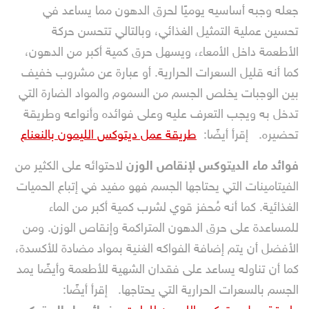
جعله وجبه أساسيه يوميًا لحرق الدهون مما يساعد في
تحسين عملية التمثيل الغذائي، وبالتالي تتحسن حركة
الأطعمة داخل الأمعاء، ويسهل حرق كمية أكبر من الدهون،
كما أنه قليل السعرات الحرارية.
أو عبارة عن مشروب خفيف
بين الوجبات يخلص الجسم من السموم والمواد الضارة التي
تدخل به ويجب التعرف عليه وعلى فوائده وأنواعه وطريقة
تحضيره.
إقرأ أيضًا:
طريقة عمل ديتوكس الليمون بالنعناع
فوائد ماء الديتوكس لإنقاص الوزن
لاحتوائه على الكثير من
الفيتامينات التي يحتاجها الجسم فهو مفيد في إتباع الحميات
الغذائية. كما أنه مُحفز قوي لشرب كمية أكبر من الماء
للمساعدة على حرق الدهون المتراكمة وإنقاص الوزن.
ومن
الأفضل أن يتم إضافة الفواكه الغنية بمواد مضادة للأكسدة،
كما أن تناوله يساعد على فقدان الشهية للأطعمة وأيضًا يمد
الجسم بالسعرات الحرارية التي يحتاجها.
إقرأ أيضًا: