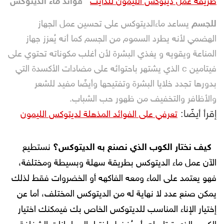
طريقة عمل ديتوكس الليمون للدايت
فوائد ماء الديتوكس
للجسم
يساعد ماءالديتوكس على تحسين عمل الجهاز
الهضمي لأنه يطرد السموم من الجسم كما أنه يُعزز جهاز
المناعة ويقويه و يغذي البشرة لأن أغلب مكوناته تحتوي على
فيتامين c الذي يشتهر باحتوائه على مضادات الأكسدة التي
بدورها تجدد خلايا البشرة وتفتيحها وأيضًا مفيد للشعر
والأظافر والتخفيف من ظهور حب الشباب.
إقرأ أيضًا:
تعرفي على الفوائد المذهلة لديتوكس الليمون
كيف نختار الكوب الذي نصنع به الديتوكس؟
نستطيع
الآن عمل ماء الديتوكس بطريقة سهلة وبسيطة ومختلفة،
فهو يعتمد على الماء ومعه الفاكهه أو الخضروات فقط لذلك
يمكن صنع عدد لا نهاية له من الديتوكس المختلف، أما عن
إختيار الإناء المناسب للديتوكس الخاص بك فيمكنك اختيار